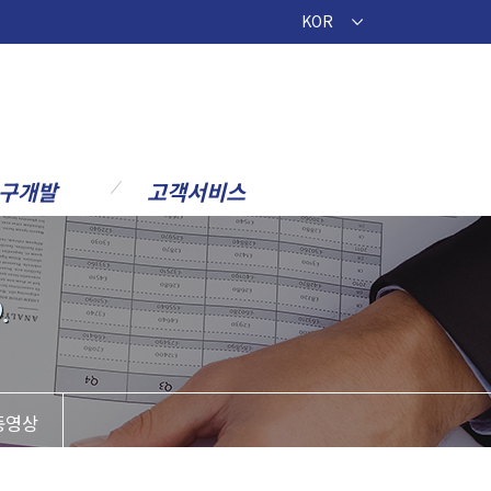
KOR
구개발
고객서비스
공지사항
 조직소개
문의요청
Spade 연구개발
.
제안요청
fit 핵심기술개발
부유식 해상풍력개
동영상