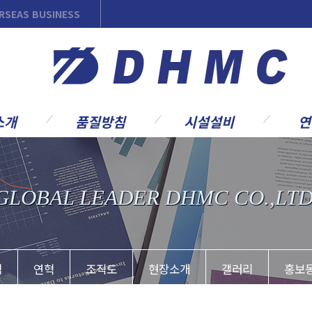
RSEAS BUSINESS
소개
품질방침
시설설비
연
품질방침
본사 및 공장안내
기술개발
사업
품질조직
주요시설/설비
Full 
GLOBAL LEADER DHMC CO.,LTD
인증서
주요 작업 프로세스
Retro
실적
운송능력
MW급 
발
부
침
연혁
조직도
현장소개
갤러리
홍보