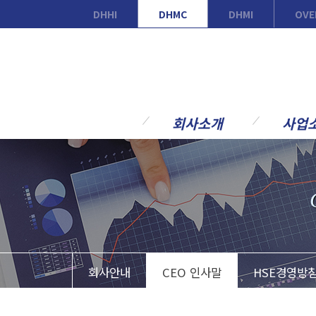
DHHI
DHMC
DHMI
OVE
회사소개
사업
회사안내
사업개요
CEO 인사말
조선기자재
HSE경영방침
주요고객
연혁
주요 사업
조직도
NRC 사업
회사안내
CEO 인사말
HSE경영방
현장소개
갤러리